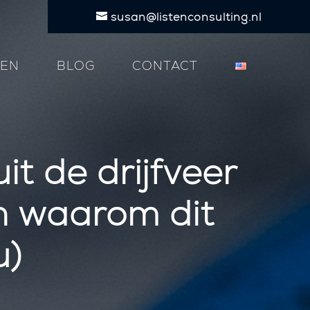
susan@listenconsulting.nl
TEN
BLOG
CONTACT
t de drijfveer
n waarom dit
u)