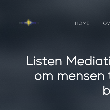
HOME
OV
Listen Mediat
om mensen t
b