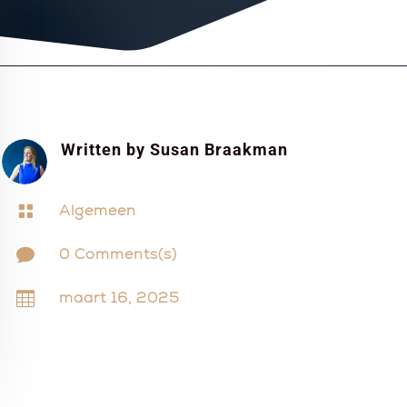
Written by
Susan Braakman
Algemeen

0 Comments(s)

maart 16, 2025
