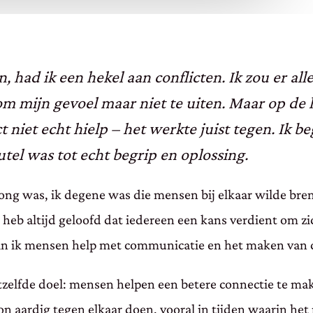
, had ik een hekel aan conflicten. Ik zou er al
om mijn gevoel maar niet te uiten. Maar op de l
 niet echt hielp – het werkte juist tegen. Ik b
tel was tot echt begrip en oplossing.
k jong was, ik degene was die mensen bij elkaar wilde br
heb altijd geloofd dat iedereen een kans verdient om z
rin ik mensen help met communicatie en het maken van 
etzelfde doel: mensen helpen een betere connectie te mak
aardig tegen elkaar doen, vooral in tijden waarin het 