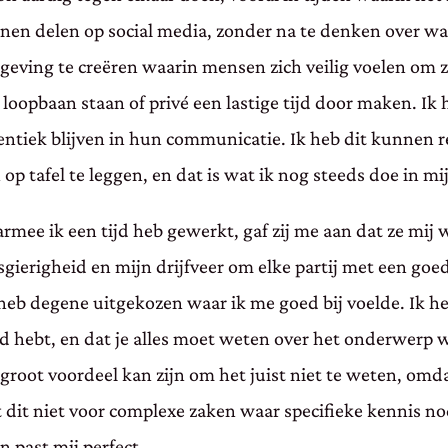
n delen op social media, zonder na te denken over wat
eving te creëren waarin mensen zich veilig voelen om zic
 loopbaan staan of privé een lastige tijd door maken. Ik
iek blijven in hun communicatie. Ik heb dit kunnen rea
op tafel te leggen, en dat is wat ik nog steeds doe in m
mee ik een tijd heb gewerkt, gaf zij me aan dat ze mij w
ierigheid en mijn drijfveer om elke partij met een goed 
eb degene uitgekozen waar ik me goed bij voelde. Ik heb
ond hebt, en dat je alles moet weten over het onderwerp
l groot voordeel kan zijn om het juist niet te weten, omd
t dit niet voor complexe zaken waar specifieke kennis nod
 past mij perfect.